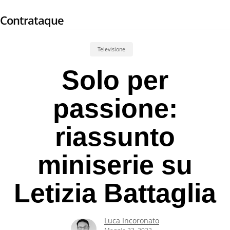
Skip
Contrataque
to
main
content
Televisione
Solo per
passione:
riassunto
miniserie su
Letizia Battaglia
Luca Incoronato
Maggio 23, 2022