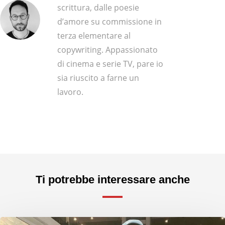
scrittura, dalle poesie
d’amore su commissione in
terza elementare al
copywriting. Appassionato
di cinema e serie TV, pare io
sia riuscito a farne un
lavoro.
Ti potrebbe interessare anche