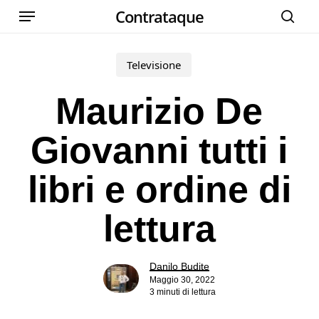
Menu
Skip
Contrataque
cer
to
main
Televisione
content
Maurizio De
Giovanni tutti i
libri e ordine di
lettura
Danilo Budite
Maggio 30, 2022
3 minuti di lettura