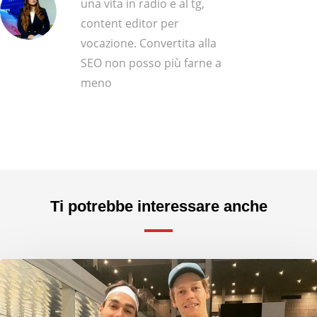
una vita in radio e al tg,
content editor per
vocazione. Convertita alla
SEO non posso più farne a
meno
Ti potrebbe interessare anche