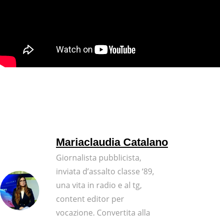
Mariaclaudia Catalano
Giornalista pubblicista,
inviata d’assalto classe ‘89,
una vita in radio e al tg,
content editor per
vocazione. Convertita alla