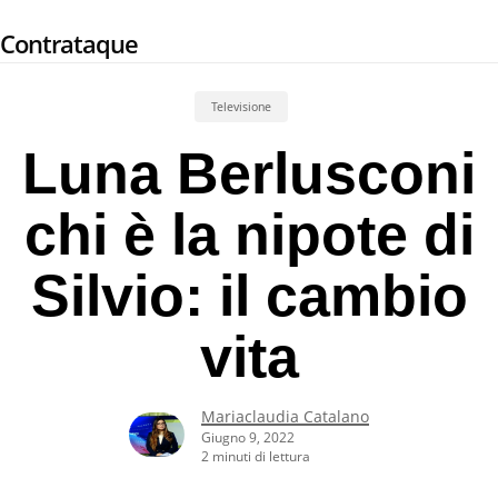
Skip
Contrataque
to
main
content
Televisione
Luna Berlusconi
chi è la nipote di
Silvio: il cambio
vita
Mariaclaudia Catalano
Giugno 9, 2022
2 minuti di lettura