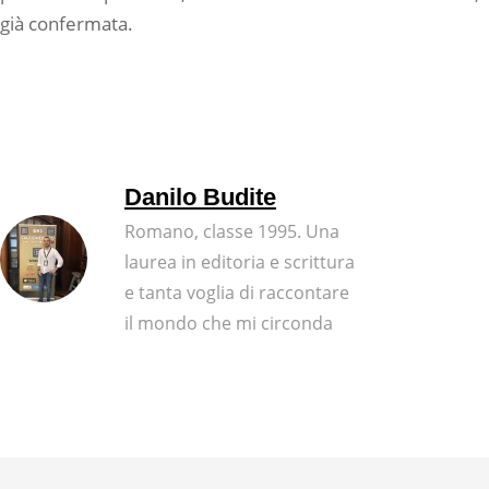
già confermata.
Danilo Budite
Romano, classe 1995. Una
laurea in editoria e scrittura
e tanta voglia di raccontare
il mondo che mi circonda