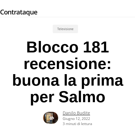
Skip
Contrataque
to
main
content
Televisione
Blocco 181
recensione:
buona la prima
per Salmo
Danilo Budite
Giugno 12, 2022
3 minuti di lettura