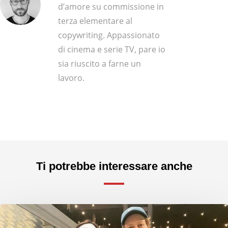
d’amore su commissione in
terza elementare al
copywriting. Appassionato
di cinema e serie TV, pare io
sia riuscito a farne un
lavoro.
Ti potrebbe interessare anche