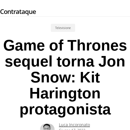
Skip
Contrataque
to
main
content
Televisione
Game of Thrones
sequel torna Jon
Snow: Kit
Harington
protagonista
Luca Incoronato
Giugno 17, 2022