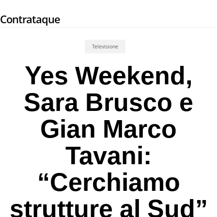
Skip
Contrataque
to
main
content
Televisione
Yes Weekend,
Sara Brusco e
Gian Marco
Tavani:
“Cerchiamo
strutture al Sud”