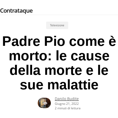
Skip
Contrataque
to
main
content
Televisione
Padre Pio come è
morto: le cause
della morte e le
sue malattie
Danilo Budite
Giugno 21, 2022
2 minuti di lettura