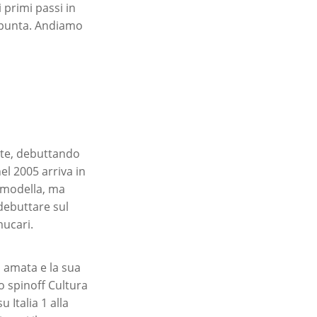
 primi passi in
i punta. Andiamo
nte, debuttando
el 2005 arriva in
i modella, ma
 debuttare sul
ucari.
o amata e la sua
o spinoff Cultura
 Italia 1 alla