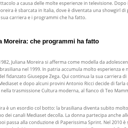
tacolo a causa delle molte esperienze in televisione. Dopo i
Moreira è sbarcata in Italia, dove è diventata una showgirl d
 sua carriera e i programmi che ha fatto.
a Moreira: che programmi ha fatto
e 1982, Juliana Moreira si afferma come modella da adolesce
 brasiliana nel 1999. In patria accumula molto esperienza e n
o del fidanzato Giuseppe Zega. Qui continua la sua carriera d
Mediaset e dopo alcuni provini Antonio Ricci decide di farla
nella trasmissione Cultura moderna, al fianco di Teo Mamm
ra è un esordio col botto: la brasiliana diventa subito molt
rno dei canali Mediaset decolla. La donna partecipa anche all
i passa alla conduzione di Paperissima Sprint. Nel 2010 è su