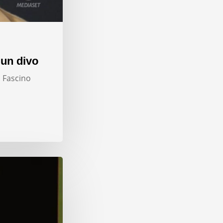
 un divo
. Fascino