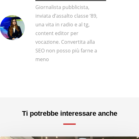
Giornalista pubblicista,
inviata d’assalto classe ‘89,
una vita in radio e al tg,
content editor per
vocazione. Convertita alla
SEO non posso più farne a
meno
Ti potrebbe interessare anche