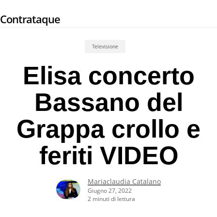
Skip
Contrataque
to
main
content
Televisione
Elisa concerto
Bassano del
Grappa crollo e
feriti VIDEO
Mariaclaudia Catalano
Giugno 27, 2022
2 minuti di lettura