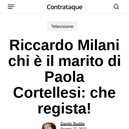
Menu
Skip
Contrataque
cer
to
main
Televisione
content
Riccardo Milani
chi è il marito di
Paola
Cortellesi: che
regista!
Danilo Budite
Giugno 27, 2022