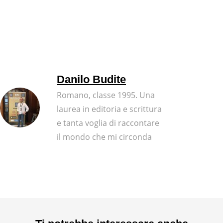
Danilo Budite
Romano, classe 1995. Una
laurea in editoria e scrittura
e tanta voglia di raccontare
il mondo che mi circonda