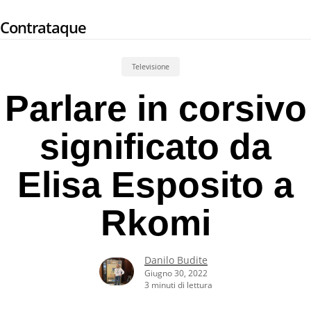
Skip
Contrataque
to
main
content
Televisione
Parlare in corsivo
significato da
Elisa Esposito a
Rkomi
Danilo Budite
Giugno 30, 2022
3 minuti di lettura