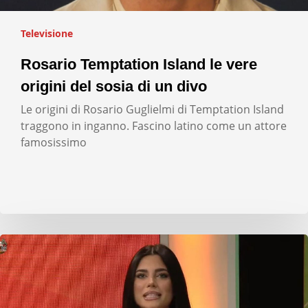
Televisione
Rosario Temptation Island le vere
origini del sosia di un divo
Le origini di Rosario Guglielmi di Temptation Island
traggono in inganno. Fascino latino come un attore
famosissimo