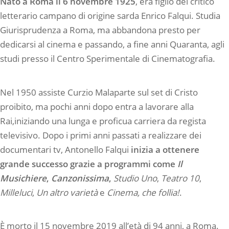
Nato a Roma il 6 novembre 1925
, era figlio del critico
letterario campano di origine sarda Enrico Falqui. Studia
Giurisprudenza a Roma, ma abbandona presto per
dedicarsi al cinema e passando, a fine anni Quaranta, agli
studi presso il Centro Sperimentale di Cinematografia.
Nel 1950 assiste Curzio Malaparte sul set di
Cristo
proibito
, ma pochi anni dopo entra a lavorare alla
Rai,iniziando una lunga e proficua carriera da regista
televisivo. Dopo i primi anni passati a realizzare dei
documentari tv, Antonello Falqui
inizia a ottenere
grande successo grazie a programmi come
Il
Musichiere
,
Canzonissima
,
Studio Uno
,
Teatro 10
,
Milleluci
,
Un altro varietà
e
Cinema, che follia!
.
È morto il 15 novembre 2019 all’età di 94 anni, a Roma.