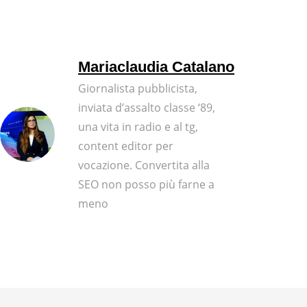
Mariaclaudia Catalano
Giornalista pubblicista,
inviata d’assalto classe ‘89,
una vita in radio e al tg,
content editor per
vocazione. Convertita alla
SEO non posso più farne a
meno