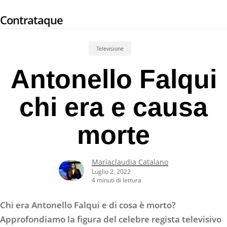
Skip
Contrataque
to
main
content
Televisione
Antonello Falqui
chi era e causa
morte
Mariaclaudia Catalano
Luglio 2, 2022
4 minuti di lettura
Chi era Antonello Falqui e di cosa è morto?
Approfondiamo la figura del celebre regista televisivo