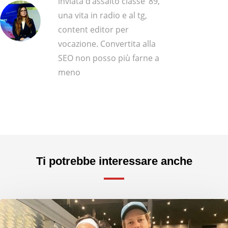
inviata d’assalto classe ‘89,
una vita in radio e al tg,
content editor per
vocazione. Convertita alla
SEO non posso più farne a
meno
Ti potrebbe interessare anche