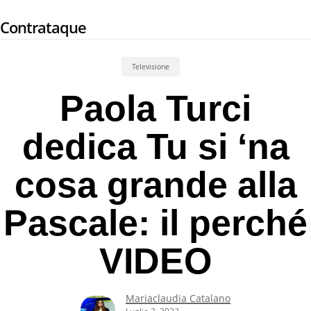
Skip
Contrataque
to
main
content
Televisione
Paola Turci
dedica Tu si ‘na
cosa grande alla
Pascale: il perché
VIDEO
Mariaclaudia Catalano
Luglio 3, 2022