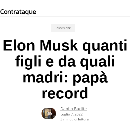
Skip
Contrataque
to
main
content
Televisione
Elon Musk quanti
figli e da quali
madri: papà
record
Danilo Budite
Luglio 7, 2022
3 minuti di lettura