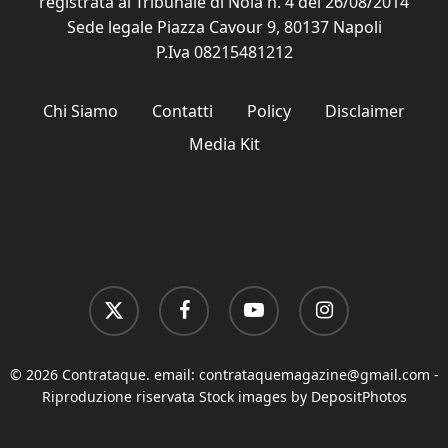
registrata al Tribunale di Nola n. 4 del 26/08/2014
Sede legale Piazza Cavour 9, 80137 Napoli
P.Iva 08215481212
Chi Siamo
Contatti
Policy
Disclaimer
Media Kit
x-
facebook
youtube
instagram
twitter
© 2026 Contrataque. email:
contrataquemagazine@gmail.com
-
Riproduzione riservata Stock images by DepositPhotos