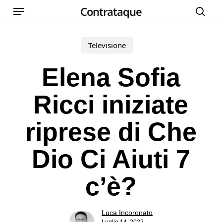
Menu
Skip
Contrataque
cer
to
main
Televisione
content
Elena Sofia
Ricci iniziate
riprese di Che
Dio Ci Aiuti 7
c’è?
Luca Incoronato
Luglio 14, 2022