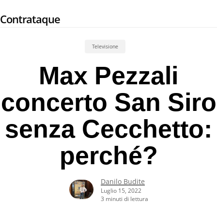
Skip
Contrataque
to
main
content
Televisione
Max Pezzali
concerto San Siro
senza Cecchetto:
perché?
Danilo Budite
Luglio 15, 2022
3 minuti di lettura