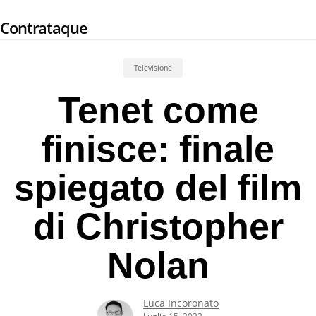
Skip
Contrataque
to
main
content
Televisione
Tenet come
finisce: finale
spiegato del film
di Christopher
Nolan
Luca Incoronato
Luglio 15, 2022