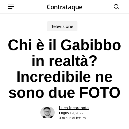
Menu
Skip
Contrataque
cer
to
main
Televisione
content
Chi è il Gabibbo
in realtà?
Incredibile ne
sono due FOTO
Luca Incoronato
Luglio 19, 2022
3 minuti di lettura