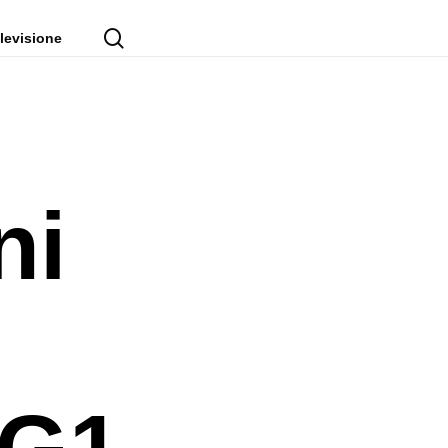
cerca
levisione
ni
TG1