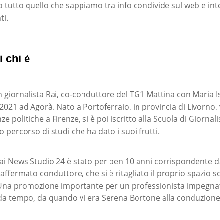
co tutto quello che sappiamo tra info condivide sul web e in
ti.
 chi è
n giornalista Rai, co-conduttore del TG1 Mattina con Maria
2021 ad Agorà. Nato a Portoferraio, in provincia di Livorno,
ze politiche a Firenze, si è poi iscritto alla Scuola di Giornal
 percorso di studi che ha dato i suoi frutti.
i News Studio 24 è stato per ben 10 anni corrispondente da
affermato conduttore, che si è ritagliato il proprio spazio s
 Una promozione importante per un professionista impegna
a tempo, da quando vi era Serena Bortone alla conduzione