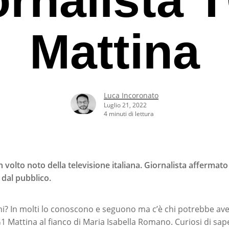
Mattina
Luca Incoronato
Luglio 21, 2022
4 minuti di lettura
 volto noto della televisione italiana. Giornalista affermato 
dal pubblico.
rcare o ESC per uscire
ni? In molti lo conoscono e seguono ma c’è chi potrebbe aver
G1 Mattina al fianco di Maria Isabella Romano. Curiosi di sap