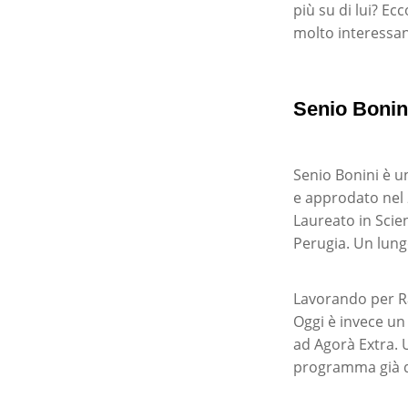
più su di lui? Ec
molto interessan
Senio Bonini
Senio Bonini è u
e approdato nel 
Laureato in Scien
Perugia. Un lungo
Lavorando per Ra
Oggi è invece un 
ad Agorà Extra.
programma già d