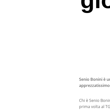
Senio Bonini è un
apprezzatissimo 
Premi invio per ce
Chi è Senio Boni
prima volta al T