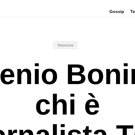
Gossip
Te
Televisione
enio Boni
chi è
ornalista 