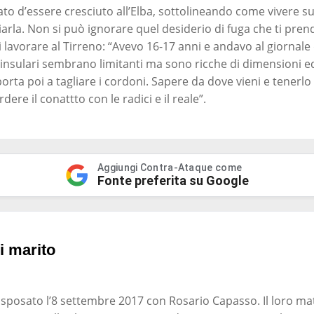
to d’essere cresciuto all’Elba, sottolineando come vivere su
arla. Non si può ignorare quel desiderio di fuga che ti pren
 lavorare al Tirreno: “Avevo 16-17 anni e andavo al giornale
 insulari sembrano limitanti ma sono ricche di dimensioni edi
porta poi a tagliare i cordoni. Sapere da dove vieni e tener
dere il conattto con le radici e il reale”.
Aggiungi Contra-Ataque come
Fonte preferita su Google
i marito
è sposato l’8 settembre 2017 con Rosario Capasso. Il loro mat