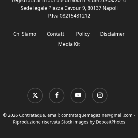
registrata al Tribunale di Nola n. 4 del 26/08/2014
Sede legale Piazza Cavour 9, 80137 Napoli
P.Iva 08215481212
Chi Siamo
Contatti
Policy
Disclaimer
Media Kit
x-
facebook
youtube
instagram
twitter
© 2026 Contrataque. email:
contrataquemagazine@gmail.com
-
Riproduzione riservata Stock images by DepositPhotos