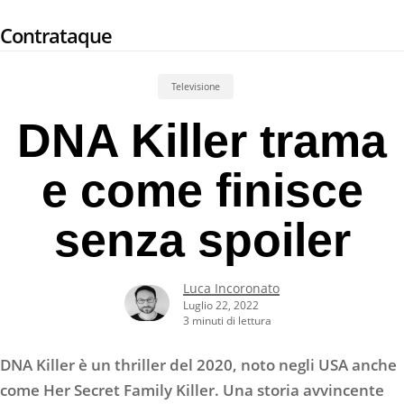
Skip
Contrataque
to
main
content
Televisione
DNA Killer trama
e come finisce
senza spoiler
Luca Incoronato
Luglio 22, 2022
3 minuti di lettura
DNA Killer è un thriller del 2020, noto negli USA anche
come Her Secret Family Killer. Una storia avvincente