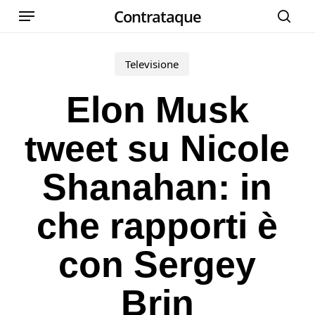
Menu
Skip
Contrataque
cer
to
main
Televisione
content
Elon Musk
tweet su Nicole
Shanahan: in
che rapporti è
con Sergey
Brin