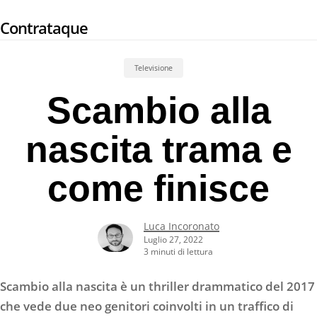
Skip
Contrataque
to
main
content
Televisione
Scambio alla
nascita trama e
come finisce
Luca Incoronato
Luglio 27, 2022
3 minuti di lettura
Scambio alla nascita è un thriller drammatico del 2017
che vede due neo genitori coinvolti in un traffico di