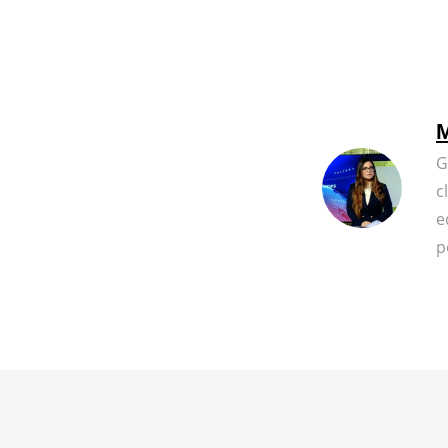
M
G
c
e
p