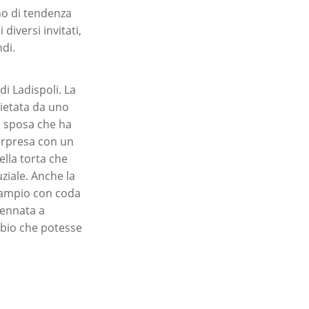
no di tendenza
iversi invitati,
di.
di Ladispoli. La
lietata da uno
a sposa che ha
orpresa con un
ella torta che
ziale. Anche la
e ampio con coda
cennata a
ubbio che potesse