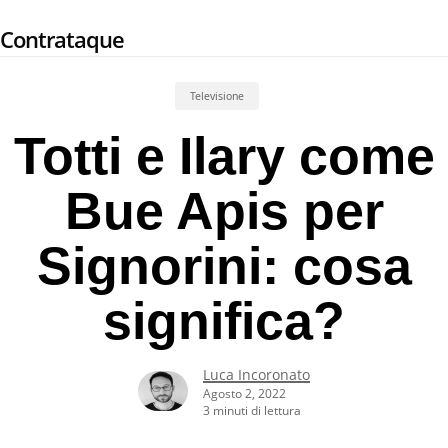
Skip
Contrataque
to
main
content
Televisione
Totti e Ilary come
Bue Apis per
Signorini: cosa
significa?
Luca Incoronato
Agosto 2, 2022
3 minuti di lettura