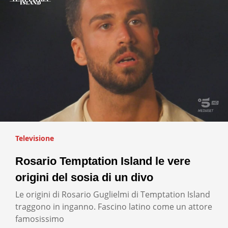
Televisione
Rosario Temptation Island le vere
origini del sosia di un divo
Le origini di Rosario Guglielmi di Temptation Island
traggono in inganno. Fascino latino come un attore
famosissimo