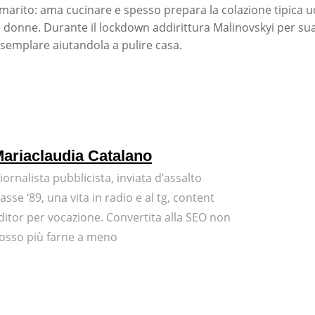
 marito: ama cucinare e spesso prepara la colazione tipica u
ue donne. Durante il lockdown addirittura Malinovskyi per sua
esemplare aiutandola a pulire casa.
ariaclaudia Catalano
iornalista pubblicista, inviata d’assalto
lasse ‘89, una vita in radio e al tg, content
ditor per vocazione. Convertita alla SEO non
osso più farne a meno