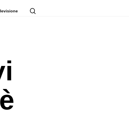
cerca
levisione
i
 è