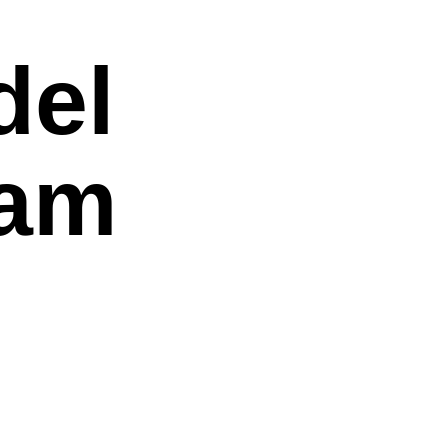
del
ram