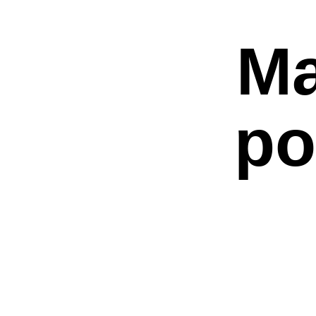
Ma
po
Premi invio per ce