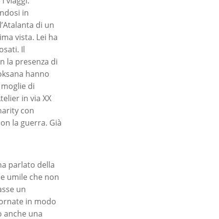
i viaggi.
ndosi in
’Atalanta di un
ma vista. Lei ha
sati. Il
n la presenza di
 Roksana hanno
 moglie di
elier in via XX
harity con
con la guerra. Già
ha parlato della
o e umile che non
asse un
giornate in modo
to anche una