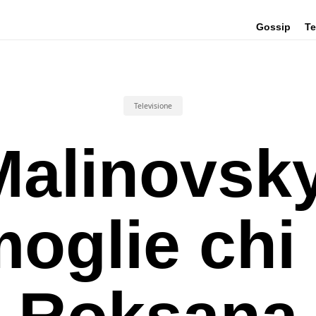
Gossip
Te
Televisione
Malinovsky
oglie chi
Roksana