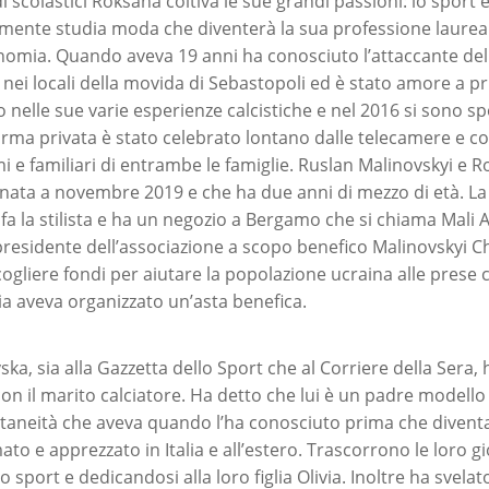
i scolastici Roksana coltiva le sue grandi passioni: lo sport e 
nte studia moda che diventerà la sua professione laurea
omia. Quando aveva 19 anni ha conosciuto l’attaccante dell
nei locali della movida di Sebastopoli ed è stato amore a pri
lo nelle sue varie esperienze calcistiche e nel 2016 si sono spo
rma privata è stato celebrato lontano dalle telecamere e co
imi e familiari di entrambe le famiglie. Ruslan Malinovskyi e
a, nata a novembre 2019 e che ha due anni di mezzo di età. La
fa la stilista e ha un negozio a Bergamo che si chiama Mali At
residente dell’associazione a scopo benefico Malinovskyi C
ccogliere fondi per aiutare la popolazione ucraina alle prese 
ia aveva organizzato un’asta benefica.
a, sia alla Gazzetta dello Sport che al Corriere della Sera, 
con il marito calciatore. Ha detto che lui è un padre modell
taneità che aveva quando l’ha conosciuto prima che divent
ato e apprezzato in Italia e all’estero. Trascorrono le loro 
 sport e dedicandosi alla loro figlia Olivia. Inoltre ha svela