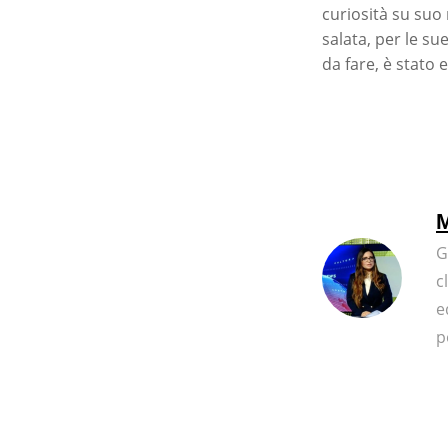
curiosità su suo
salata, per le s
da fare, è stato 
M
G
c
e
p