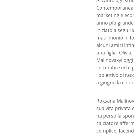
Accanto agli stud
Contemporaneame
marketing e econ
anno più grande 
iniziato a seguir
matrimonio in fo
alcuni amici int
una figlia, Olivi
Malinovskyi oggi 
settembre ed è p
l’obiettivo di ra
a giugno la copp
Roksana Malinovsk
sua vita privata 
ha perso la spon
calciatore afferm
semplice, facendo