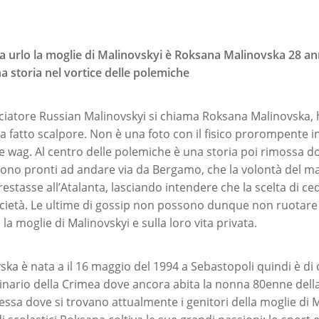
da urlo la moglie di Malinovskyi è Roksana Malinovska 28 an
a storia nel vortice delle polemiche
lciatore Russian Malinovskyi si chiama Roksana Malinovska, 
a fatto scalpore. Non è una foto con il fisico prorompente 
le wag. Al centro delle polemiche è una storia poi rimossa do
ono pronti ad andare via da Bergamo, che la volontà del mar
restasse all’Atalanta, lasciando intendere che la scelta di ced
società. Le ultime di gossip non possono dunque non ruotare 
 la moglie di Malinovskyi e sulla loro vita privata.
ka è nata a il 16 maggio del 1994 a Sebastopoli quindi è di 
inario della Crimea dove ancora abita la nonna 80enne del
essa dove si trovano attualmente i genitori della moglie di M