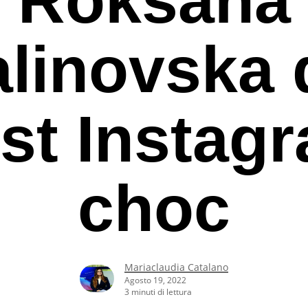
linovska 
st Instag
choc
Mariaclaudia Catalano
rcare o ESC per uscire
Agosto 19, 2022
3 minuti di lettura