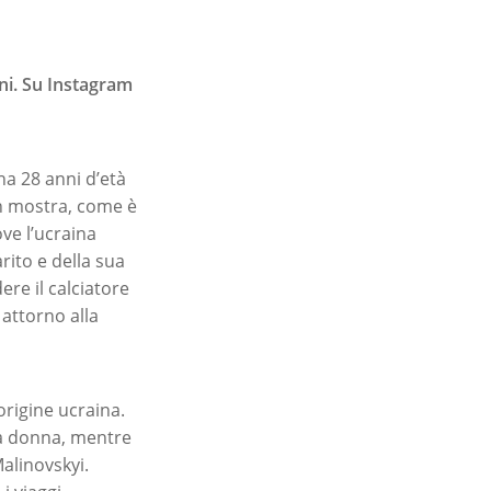
ni. Su Instagram
ha 28 anni d’età
in mostra, come è
ve l’ucraina
ito e della sua
ere il calciatore
attorno alla
origine ucraina.
la donna, mentre
alinovskyi.