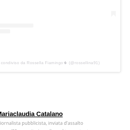
 condiviso da Rossella Fiamingo🌵 (@rossellina91)
ariaclaudia Catalano
iornalista pubblicista, inviata d’assalto