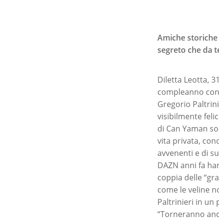
Amiche storiche
segreto che da t
Diletta Leotta, 3
compleanno con R
Gregorio Paltrin
visibilmente feli
di Can Yaman so
vita privata, co
avvenenti e di s
DAZN anni fa han
coppia delle “gr
come le veline no
Paltrinieri in un
“Torneranno anche