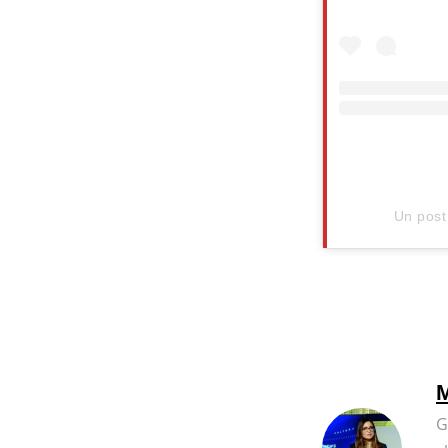
Un post
M
G