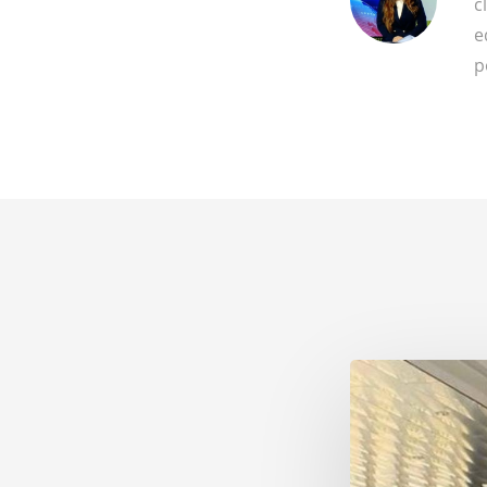
c
e
p