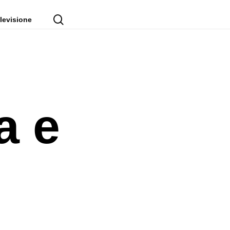
cerca
levisione
a e