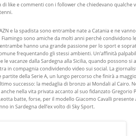
m di like e commenti con i follower che chiedevano qualche 
tenni.
AZN e la spadista sono entrambe nate a Catania e ne vanno f
a Fiamingo sono amiche da molti anni perché condividono le 
é entrambe hanno una grande passione per lo sport e sopra
omune frequentando gli stessi ambienti. Un’affinità palpab
 le vacanze dalla Sardegna alla Sicilia, quando possono si al
tra in compagnia condividendo video sui social. La giornalis
partite della Serie A, un lungo percorso che finirà a maggio
ultimo successo: la medaglia di bronzo ai Mondali al Cairo. N
 anche nella vita privata accanto al suo fidanzato Gregorio Pal
Leotta batte, forse, per il modello Giacomo Cavalli presente 
nno in Sardegna dell’ex volto di Sky Sport.