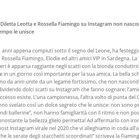
 Diletta Leotta e Rossella Fiamingo su Instagram non nasc
empo le unisce
1 anni appena compiuti sotto il segno del Leone, ha festeggia
ossella Fiamingo, Elodie ed altri amici VIP in Sardegna. La 
ieri è apparsa raggiante negli scatti con la bionda conduttri
ce in un giorno così importante per la sua amica. La bella sch
no da anni unite da un legame fortissimo, che non nascond
ndividendo dolci scatti su Instagram che fanno sognare: l’ami
uccesso esiste. L’una campionessa, l’altra volto di punta de
no svelato così un dolce segreto che le unisce: non sono per
andi ballerine”, non hanno famigliarità con il ritmo e non p
nostante la bellezza glielo permetta! Ad affermarlo con ironi
 post Instagram virale nel 2020 che vi alleghiamo in coda all’a
 le serate degli stacchetti scoordinati” scriveva la Fiamingo