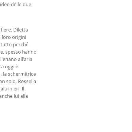
video delle due
iere. Diletta
loro origini
ttutto perché
ile, spesso hanno
lenano all’aria
ta oggi è
, la schermitrice
on solo, Rossella
trinieri. Il
anche lui alla