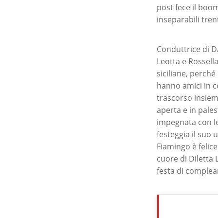
post fece il boo
inseparabili tren
Conduttrice di D
Leotta e Rossell
siciliane, perch
hanno amici in c
trascorso insieme
aperta e in pales
impegnata con le 
festeggia il suo 
Fiamingo è felice
cuore di Diletta 
festa di complea