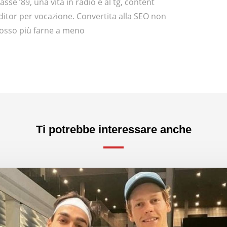
lasse ‘89, una vita in radio e al tg, content
ditor per vocazione. Convertita alla SEO non
osso più farne a meno
Ti potrebbe interessare anche