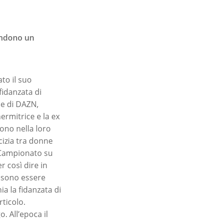
ondono un
to il suo
fidanzata di
ce di DAZN,
ermitrice e la ex
ono nella loro
cizia tra donne
l Campionato su
 così dire in
ossono essere
a la fidanzata di
rticolo.
. All’epoca il