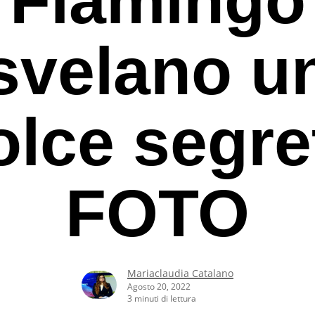
svelano u
olce segre
FOTO
Mariaclaudia Catalano
rcare o ESC per uscire
Agosto 20, 2022
3 minuti di lettura