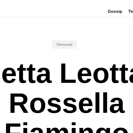
Gossip
Te
Televisione
letta Leott
Rossella
Fiamingo