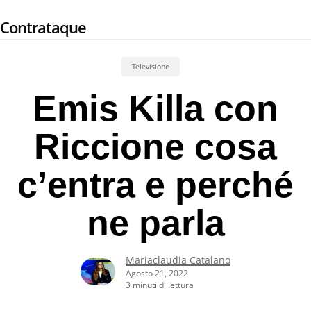
Skip
Contrataque
to
main
content
Televisione
Emis Killa con
Riccione cosa
c’entra e perché
ne parla
Mariaclaudia Catalano
Agosto 21, 2022
3 minuti di lettura