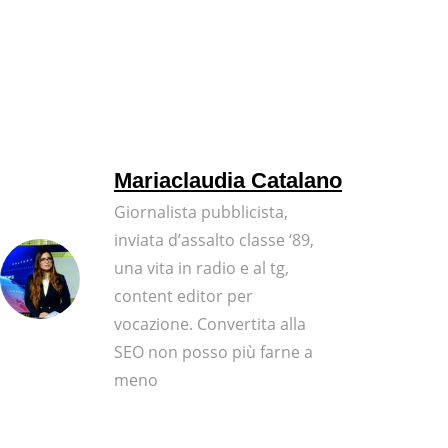
Mariaclaudia Catalano
Giornalista pubblicista,
inviata d’assalto classe ‘89,
una vita in radio e al tg,
content editor per
vocazione. Convertita alla
SEO non posso più farne a
meno