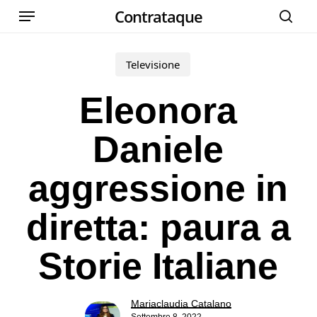
Menu
Skip
Contrataque
cer
to
main
Televisione
content
Eleonora
Daniele
aggressione in
diretta: paura a
Storie Italiane
Mariaclaudia Catalano
Settembre 8, 2022