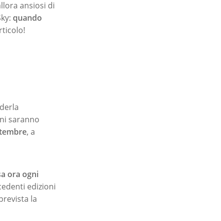
lora ansiosi di
ky:
quando
ticolo!
ederla
oni saranno
ttembre
, a
sa ora ogni
edenti edizioni
prevista la