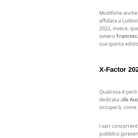
Modifiche anche
affidata a Ludov
2022, invece, qu
ovvero
Francesc
sua quinta edizio
X-Factor 202
Qualcosa è però 
dedicata a
lle Au
occuperà, come d
I vari concorrent
pubblico (presen