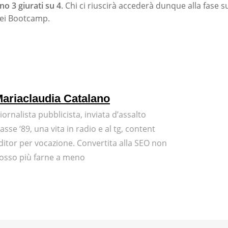
o 3 giurati su 4
. Chi ci riuscirà accederà dunque alla fase s
dei Bootcamp.
ariaclaudia Catalano
iornalista pubblicista, inviata d’assalto
lasse ‘89, una vita in radio e al tg, content
ditor per vocazione. Convertita alla SEO non
osso più farne a meno