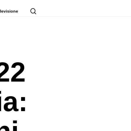
cerca
levisione
22
ia:
ni