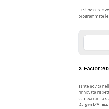
Sarà possibile v
programmate le r
X-Factor 202
Tante novità nell
rinnovata rispet
comporranno ques
Dargen D’Amico