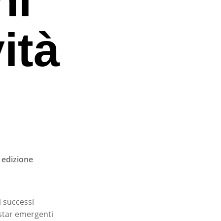
ità
 edizione
i successi
e star emergenti