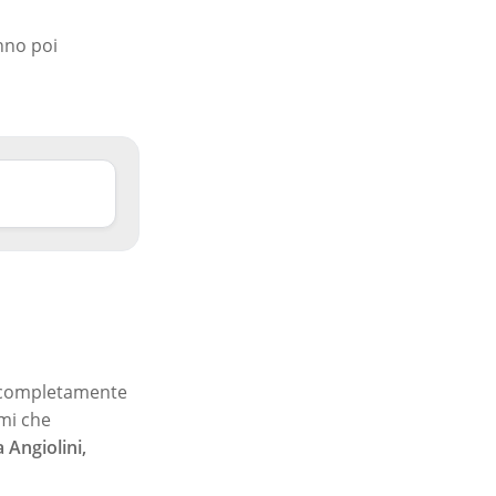
nno poi
ta completamente
omi che
 Angiolini,