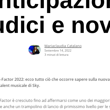
udici e nov
Mariaclaudia Catalano
Settembre 14, 2022
3 minuti di lettura
 X-Factor 2022: ecco tutto ciò che occorre sapere sulla nuova
talent musicale di Sky.
rcare o ESC per uscire
X-Factor è cresciuto fino ad affermarsi come uno dei maggior
lia e anche un trampolino di lancio di primissimo livello per l