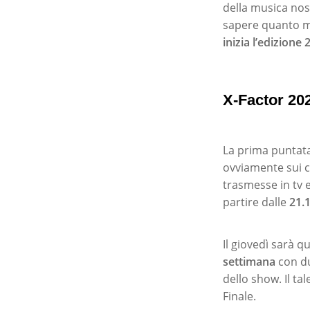
della musica nos
sapere quanto ma
inizia l’edizione
X-Factor 202
La prima puntata 
ovviamente sui ca
trasmesse in tv 
partire dalle
21.
Il giovedì sarà q
settimana
con du
dello show. Il ta
Finale.