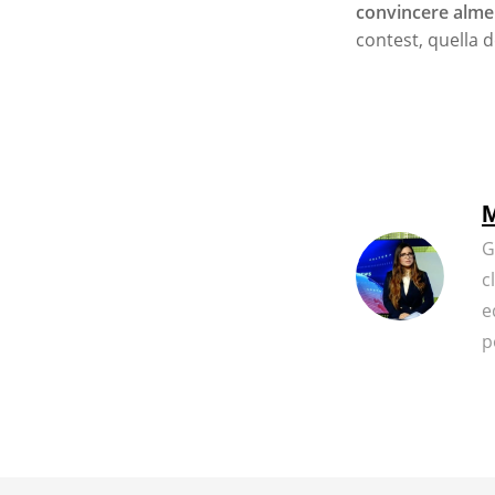
convincere almen
contest, quella 
M
G
c
e
p