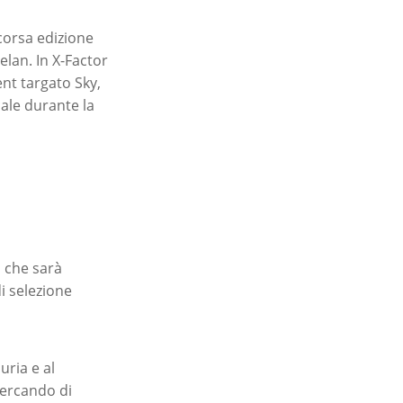
corsa edizione
lan. In X-Factor
ent targato Sky,
ale durante la
 che sarà
i selezione
uria e al
cercando di