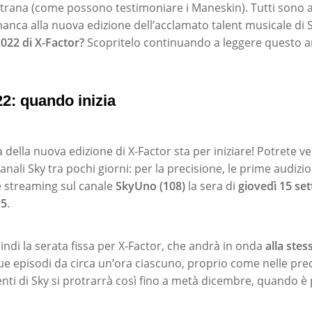
trana (come possono testimoniare i Maneskin). Tutti sono al
nca alla nuova edizione dell’acclamato talent musicale di S
 2022 di X-Factor?
Scopritelo continuando a leggere questo ar
2: quando inizia
della nuova edizione di X-Factor sta per iniziare! Potrete v
nali Sky tra pochi giorni: per la precisione, le prime audizi
e streaming sul canale
SkyUno (108)
la sera di
giovedì 15 se
15
.
uindi la serata fissa per X-Factor, che andrà in onda
alla stes
e episodi da circa un’ora ciascuno, proprio come nelle prec
lenti di Sky si protrarrà così fino a metà dicembre, quando è 