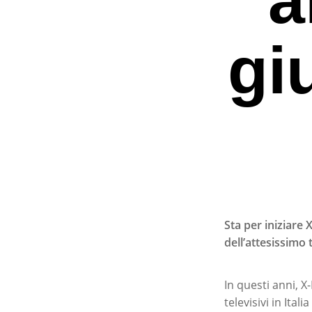
gi
Sta per iniziare
dell’attesissimo 
Premi invio per ce
In questi anni, 
televisivi in Ita