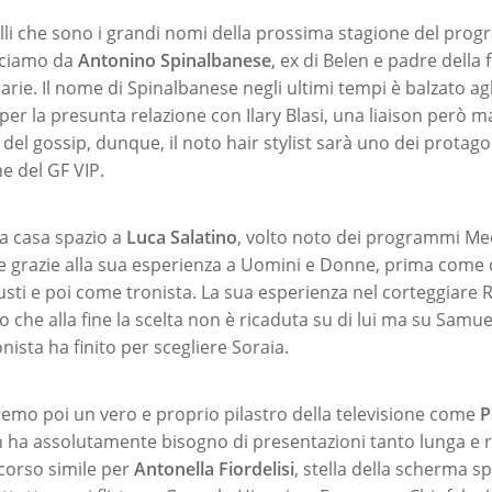
li che sono i grandi nomi della prossima stagione del pro
nciamo da
Antonino Spinalbanese
, ex di Belen e padre della f
rie. Il nome di Spinalbanese negli ultimi tempi è balzato agl
er la presunta relazione con Ilary Blasi, una liaison però m
del gossip, dunque, il noto hair stylist sarà uno dei protagon
e del GF VIP.
la casa spazio a
Luca Salatino
, volto noto dei programmi Me
e grazie alla sua esperienza a Uomini e Donne, prima come 
usti e poi come tronista. La sua esperienza nel corteggiare 
to che alla fine la scelta non è ricaduta su di lui ma su Samue
ista ha finito per scegliere Soraia.
remo poi un vero e proprio pilastro della televisione come
P
 ha assolutamente bisogno di presentazioni tanto lunga e ri
scorso simile per
Antonella Fiordelisi
, stella della scherma s