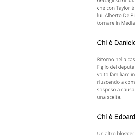
dettagli su di l
che con Taylor è 
lui. Alberto De 
tornare in Media
Chi è Daniel
Ritorno nella ca
Figlio del deputa
volto familiare 
riuscendo a comp
sospeso a causa
una scelta.
Chi è Edoar
Un altro blogger