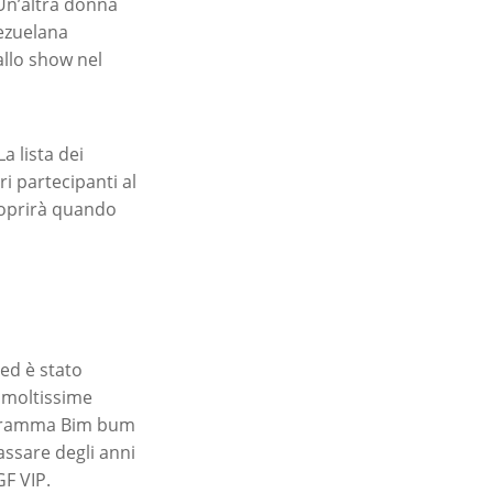
 Un’altra donna
nezuelana
 allo show nel
a lista dei
i partecipanti al
scoprirà quando
 ed è stato
 moltissime
programma Bim bum
assare degli anni
GF VIP.