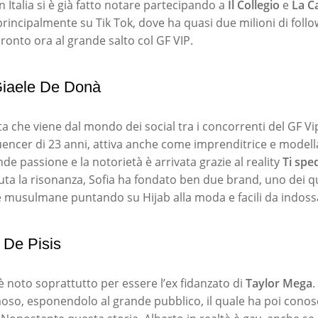
n Italia si è già fatto notare partecipando a
Il Collegio
e
La C
principalmente su Tik Tok, dove ha quasi due milioni di follo
ronto ora al grande salto col GF VIP.
Giaele De Donà
a che viene dal mondo dei social tra i concorrenti del GF Vip
uencer di 23 anni, attiva anche come imprenditrice e model
ande passione e la notorietà è arrivata grazie al reality
Ti spe
uta la risonanza, Sofia ha fondato ben due brand, uno dei qu
e musulmane puntando su Hijab alla moda e facili da indoss
 De Pisis
è noto soprattutto per essere l’ex fidanzato di
Taylor Mega
.
moso, esponendolo al grande pubblico, il quale ha poi conosc