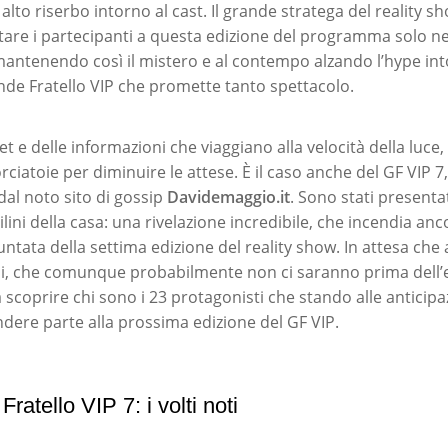
alto riserbo intorno al cast. Il grande stratega del reality sh
tare i partecipanti a questa edizione del programma solo ne
antenendo così il mistero e al contempo alzando l’hype int
nde Fratello VIP che promette tanto spettacolo.
net e delle informazioni che viaggiano alla velocità della luce,
ciatoie per diminuire le attese. È il caso anche del GF VIP 7, 
dal noto sito di gossip
Davidemaggio.it
. Sono stati presentat
lini della casa: una rivelazione incredibile, che incendia anco
ntata della settima edizione del reality show. In attesa che 
li, che comunque probabilmente non ci saranno prima dell’
scoprire chi sono i 23 protagonisti che stando alle anticipa
ere parte alla prossima edizione del GF VIP.
ratello VIP 7: i volti noti