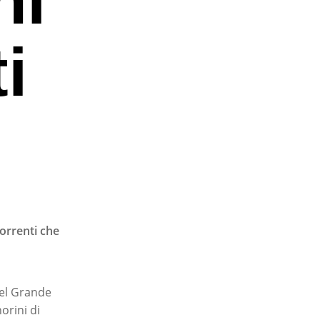
i
correnti che
del Grande
norini di