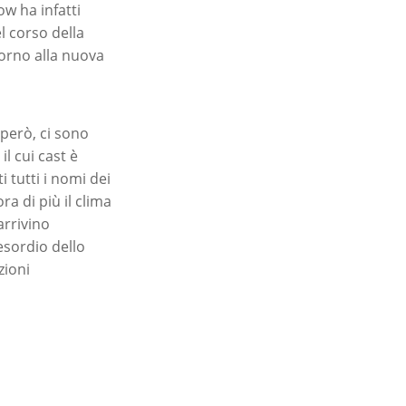
ow ha infatti
l corso della
orno alla nuova
 però, ci sono
il cui cast è
i tutti i nomi dei
ra di più il clima
arrivino
esordio dello
zioni