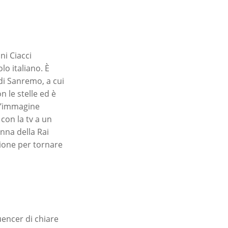
ni Ciacci
o italiano. È
 di Sanremo, a cui
n le stelle ed è
 l’immagine
 con la tv a un
nna della Rai
sione per tornare
uencer di chiare