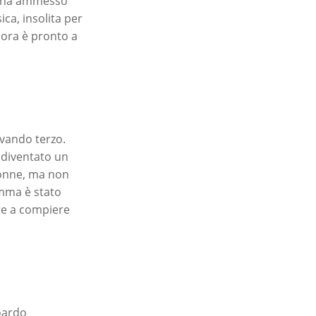
se ha ammesso
ica, insolita per
 ora è pronto a
ivando terzo.
è diventato un
Donne, ma non
amma è stato
re a compiere
doardo