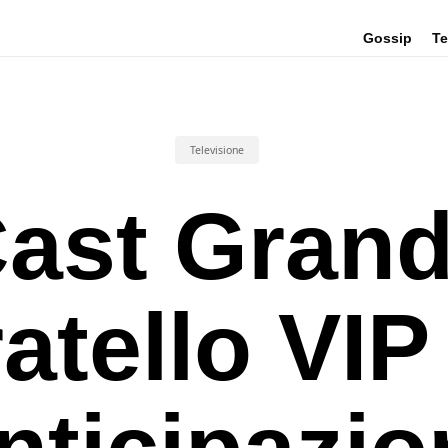
Gossip
Te
Televisione
ast Gran
atello VIP
nticipazio