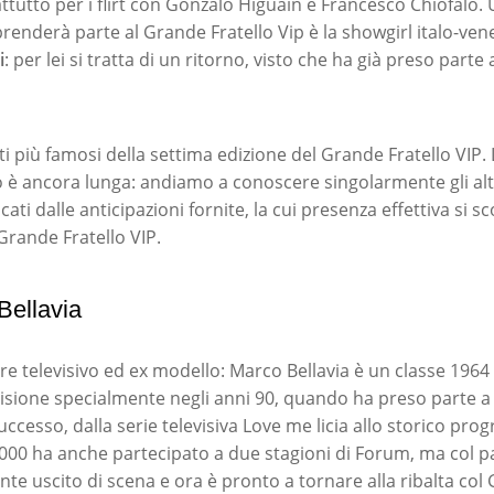
ttutto per i flirt con Gonzalo Higuain e Francesco Chiofalo.
renderà parte al Grande Fratello Vip è la showgirl italo-ve
i
: per lei si tratta di un ritorno, visto che ha già preso parte
ti più famosi della settima edizione del Grande Fratello VIP. L
 è ancora lunga: andiamo a conoscere singolarmente gli altr
icati dalle anticipazioni fornite, la cui presenza effettiva si 
Grande Fratello VIP.
Bellavia
re televisivo ed ex modello: Marco Bellavia è un classe 1964
visione specialmente negli anni 90, quando ha preso parte a
successo, dalla serie televisiva Love me licia allo storico 
000 ha anche partecipato a due stagioni di Forum, ma col p
e uscito di scena e ora è pronto a tornare alla ribalta col 