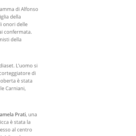
gramma di Alfonso
iglia della
i onori delle
ai confermata.
isti della
diaset. L’uomo si
corteggiatore di
Roberta è stata
le Carniani,
amela Prati
, una
cca è stata la
pesso al centro