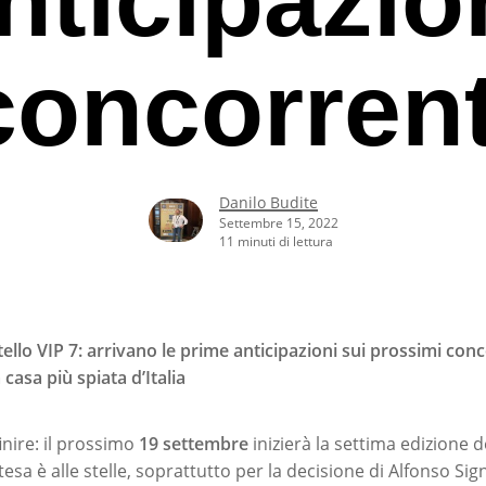
concorrent
Danilo Budite
Settembre 15, 2022
11 minuti di lettura
ello VIP 7: arrivano le prime anticipazioni sui prossimi con
casa più spiata d’Italia
rcare o ESC per uscire
finire: il prossimo
19 settembre
inizierà la settima edizione 
ttesa è alle stelle, soprattutto per la decisione di Alfonso Sig