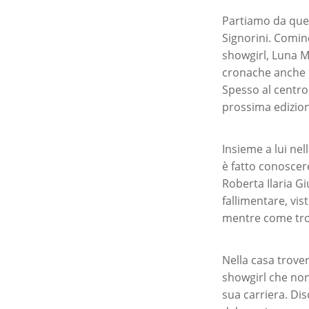
Partiamo da quel
Signorini. Comi
showgirl, Luna Ma
cronache anche p
Spesso al centro 
prossima edizion
Insieme a lui nel
è fatto conoscer
Roberta Ilaria Gi
fallimentare, vis
mentre come tron
Nella casa trove
showgirl che non
sua carriera. Di