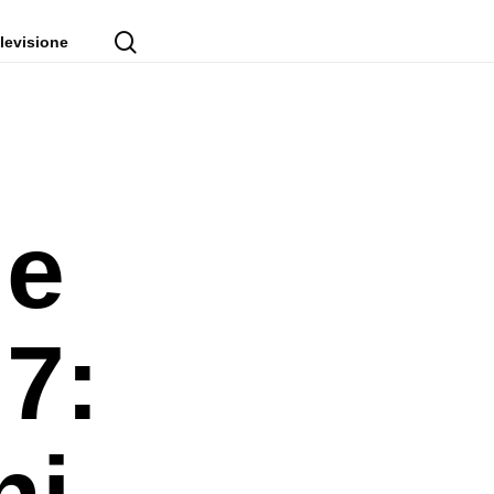
cerca
levisione
de
 7:
ni