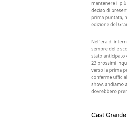
mantenere il più 
deciso di presen
prima puntata, m
edizione del Gra
Nell’era di inter
sempre delle scor
stato anticipato 
23 prossimi inqui
verso la prima pu
conferme ufficia
show, andiamo a 
dovrebbero prend
Cast Grande F