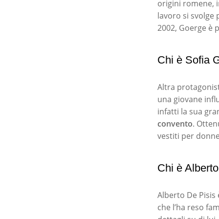
origini romene, i
lavoro si svolge 
2002, Goerge è p
Chi è Sofia 
Altra protagonist
una giovane infl
infatti la sua gr
convento
. Otten
vestiti per donn
Chi è Alberto
Alberto De Pisis 
che l’ha reso fa