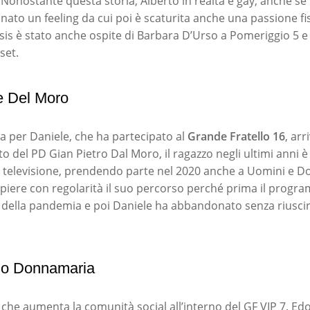
ui. Nonostante questa storia, Alberto in realtà è gay, anche 
nato un feeling da cui poi è scaturita anche una passione fis
Pisis è stato anche ospite di Barbara D’Urso a Pomeriggio 5 e
set.
e Del Moro
sa per Daniele, che ha partecipato al
Grande Fratello 16
, arr
to del PD Gian Pietro Dal Moro, il ragazzo negli ultimi anni 
in televisione, prendendo parte nel 2020 anche a Uomini e 
iere con regolarità il suo percorso perché prima il progr
 della pandemia e poi Daniele ha abbandonato senza riusci
do Donnamaria
 che aumenta la comunità social all’interno del GF VIP 7. E