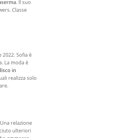
aserma
. Il suo
wers. Classe
 2022. Sofia è
la. La moda è
disco in
ali realizza solo
are.
 Una relazione
iuto ulteriori