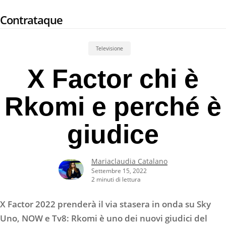
Skip
Contrataque
to
main
content
Televisione
X Factor chi è
Rkomi e perché è
giudice
Mariaclaudia Catalano
Settembre 15, 2022
2 minuti di lettura
X Factor 2022 prenderà il via stasera in onda su Sky
Uno, NOW e Tv8: Rkomi è uno dei nuovi giudici del