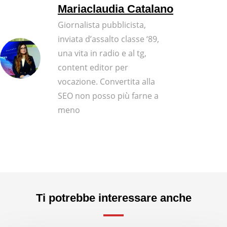
Mariaclaudia Catalano
Giornalista pubblicista,
inviata d’assalto classe ‘89,
una vita in radio e al tg,
content editor per
vocazione. Convertita alla
SEO non posso più farne a
meno
Ti potrebbe interessare anche