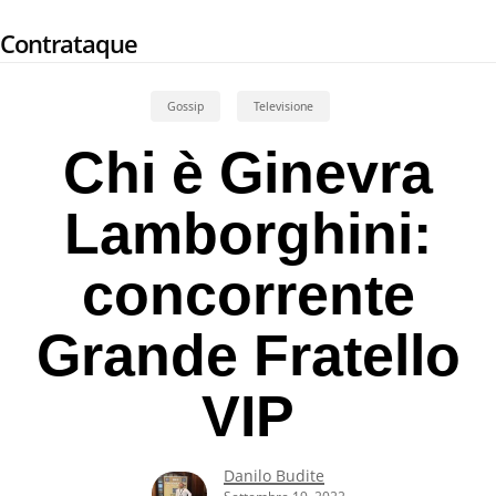
Skip
Contrataque
to
main
content
Gossip
Televisione
Chi è Ginevra
Lamborghini:
concorrente
Grande Fratello
VIP
Danilo Budite
Settembre 19, 2022