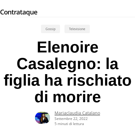
Skip
Contrataque
to
main
content
Gossip
Televisione
Elenoire
Casalegno: la
figlia ha rischiato
di morire
Mariaclaudia Catalano
Settembre 22, 2022
5 minuti di lettura