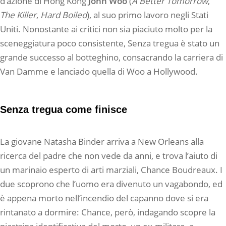
d’azione di Hong Kong
John Woo
(
A Better Tomorrow
,
The Killer
,
Hard Boiled
), al suo primo lavoro negli Stati
Uniti. Nonostante ai critici non sia piaciuto molto per la
sceneggiatura poco consistente, Senza tregua è stato un
grande successo al botteghino, consacrando la carriera di
Van Damme e lanciado quella di Woo a Hollywood.
Senza tregua come finisce
La giovane Natasha Binder arriva a New Orleans alla
ricerca del padre che non vede da anni, e trova l’aiuto di
un marinaio esperto di arti marziali, Chance Boudreaux. I
due scoprono che l’uomo era divenuto un vagabondo, ed
è appena morto nell’incendio del capanno dove si era
rintanato a dormire: Chance, però, indagando scopre la