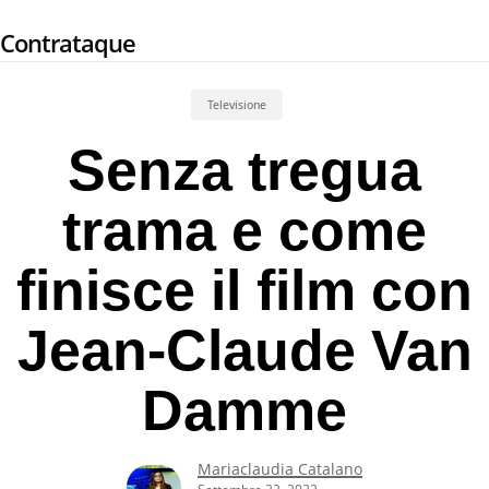
Skip
Contrataque
to
main
content
Televisione
Senza tregua
trama e come
finisce il film con
Jean-Claude Van
Damme
Mariaclaudia Catalano
Settembre 22, 2022