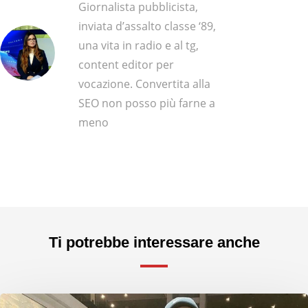
Giornalista pubblicista,
inviata d’assalto classe ‘89,
una vita in radio e al tg,
content editor per
vocazione. Convertita alla
SEO non posso più farne a
meno
Ti potrebbe interessare anche