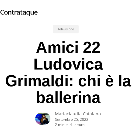
Skip
Contrataque
to
main
content
Televisione
Amici 22
Ludovica
Grimaldi: chi è la
ballerina
Mariaclaudia Catalano
Settembre 25, 2022
2 minuti di lettura