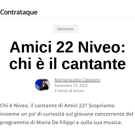
Skip
Contrataque
to
main
content
Televisione
Amici 22 Niveo:
chi è il cantante
Mariaclaudia Catalano
Settembre 25, 2022
2 minuti di lettura
Chi è Niveo, il cantante di Amici 22? Scopriamo
insieme un po’ di curiosità sul giovane concorrente del
programma di Maria De Filippi e sulla sua musica.