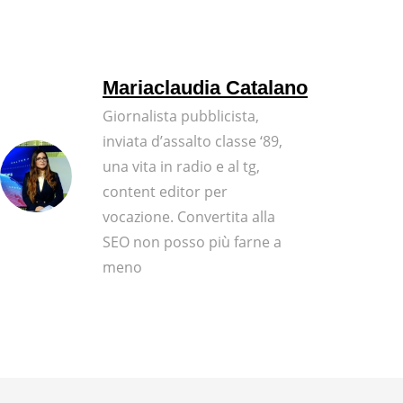
Mariaclaudia Catalano
Giornalista pubblicista,
inviata d’assalto classe ‘89,
una vita in radio e al tg,
content editor per
vocazione. Convertita alla
SEO non posso più farne a
meno