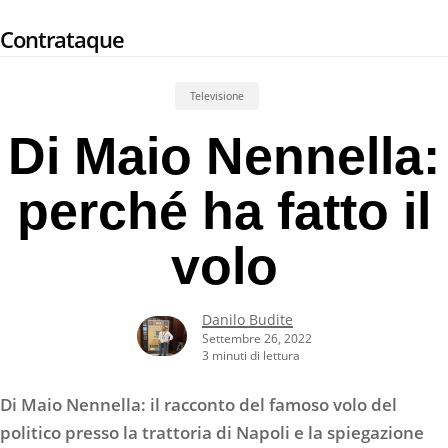
Skip
Contrataque
to
main
content
Televisione
Di Maio Nennella:
perché ha fatto il
volo
Danilo Budite
Settembre 26, 2022
3 minuti di lettura
Di Maio Nennella: il racconto del famoso volo del
politico presso la trattoria di Napoli e la spiegazione