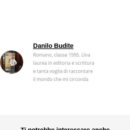
Danilo Budite
Romano, classe 1995. Una
laurea in editoria e scrittura
e tanta voglia di raccontare
il mondo che mi circonda
Ti potrebbe interessare anche