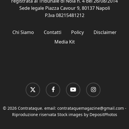
registrata al Tribunale di Nola n. 4 del 26/08/2014
Sede legale Piazza Cavour 9, 80137 Napoli
P.Iva 08215481212
Chi Siamo
Contatti
Policy
Disclaimer
Media Kit
x-
facebook
youtube
instagram
twitter
© 2026 Contrataque. email:
contrataquemagazine@gmail.com
-
Riproduzione riservata Stock images by DepositPhotos