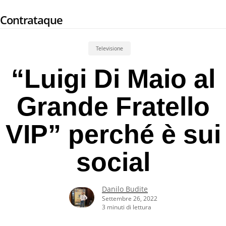
Skip
Contrataque
to
main
content
Televisione
“Luigi Di Maio al
Grande Fratello
VIP” perché è sui
social
Danilo Budite
Settembre 26, 2022
3 minuti di lettura