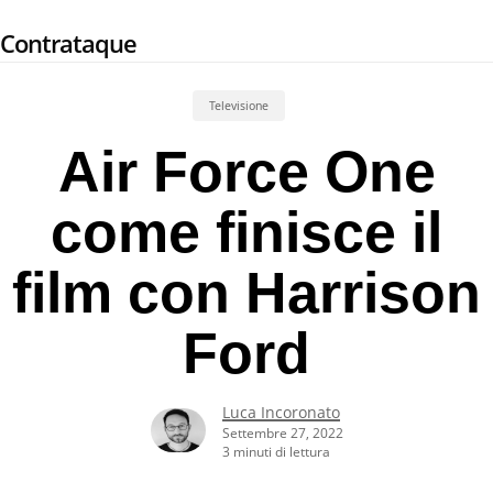
Skip
Contrataque
to
main
content
Televisione
Air Force One
come finisce il
film con Harrison
Ford
Luca Incoronato
Settembre 27, 2022
3 minuti di lettura