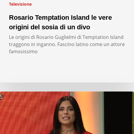
Televisione
Rosario Temptation Island le vere
origini del sosia di un divo
Le origini di Rosario Guglielmi di Temptation Island
traggono in inganno. Fascino latino come un attore
famosissimo