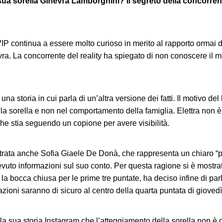
sua sorella Ginevra Lamborghini? Il segreto della concorren
VIP continua a essere molto curioso in merito al rapporto ormai da
ra. La concorrente del reality ha spiegato di non conoscere il 
 una storia in cui parla di un’altra versione dei fatti. Il motivo 
lla sorella e non nel comportamento della famiglia. Elettra non 
che stia seguendo un copione per avere visibilità.
trata anche Sofia Giaele De Donà, che rappresenta un chiaro “pe
cevuto informazioni sul suo conto. Per questa ragione si è mostrat
 la bocca chiusa per le prime tre puntate, ha deciso infine di pa
zioni saranno di sicuro al centro della quarta puntata di gioved
la sua storia Instagram che l’atteggiamento della sorella non è q