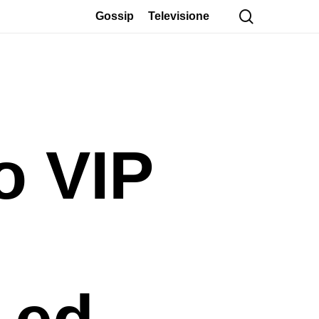
cerca
Gossip
Televisione
o VIP
 ed