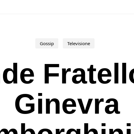
Gossip
Televisione
de Fratell
Ginevra
mborghini