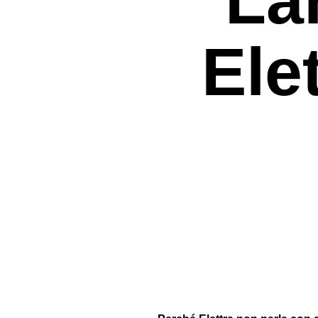
Elet
Premi invio per cercare o ESC per uscir