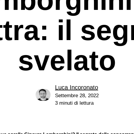
tra: il se
svelato
e
Luca Incoronato
Settembre 28, 2022
3 minuti di lettura