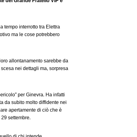
te del Grande Fratello VIP è
 tempo interrotto tra Elettra
motivo ma le cose potrebbero
del loro allontanamento sarebbe da
è scesa nei dettagli ma, sorpresa
ricolo” per Ginevra. Ha infatti
a da subito molto diffidente nei
rlare apertamente di ciò che è
ì 29 settembre.
uello di chi intende