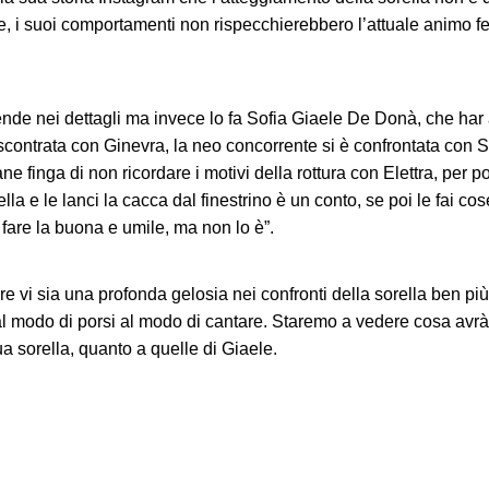
tre, i suoi comportamenti non rispecchierebbero l’attuale animo f
nde nei dettagli ma invece lo fa Sofia Giaele De Donà, che har 
scontrata con Ginevra, la neo concorrente si è confrontata con
e finga di non ricordare i motivi della rottura con Elettra, per p
lla e le lanci la cacca dal finestrino è un conto, se poi le fai c
 fare la buona e umile, ma non lo è”.
e vi sia una profonda gelosia nei confronti della sorella ben p
l modo di porsi al modo di cantare. Staremo a vedere cosa avrà d
sua sorella, quanto a quelle di Giaele.