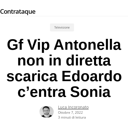
Skip
Contrataque
to
main
content
Televisione
Gf Vip Antonella
non in diretta
scarica Edoardo
c’entra Sonia
Luca Incoronato
Ottobre 7, 2022
3 minuti di lettura