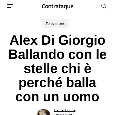
Menu
Skip
Contrataque
cer
to
main
Televisione
content
Alex Di Giorgio
Ballando con le
stelle chi è
perché balla
con un uomo
Danilo Budite
Ottobre 8, 2022