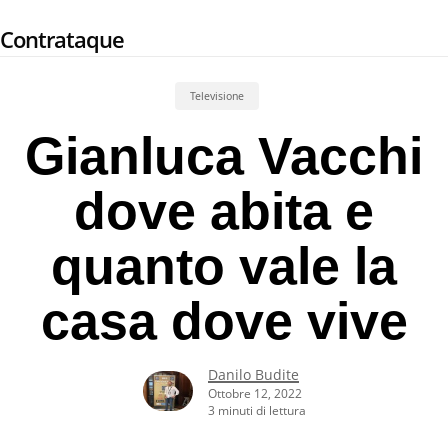
Skip
Contrataque
to
main
content
Televisione
Gianluca Vacchi
dove abita e
quanto vale la
casa dove vive
Danilo Budite
Ottobre 12, 2022
3 minuti di lettura