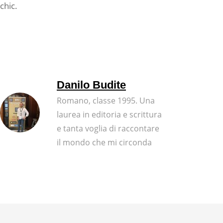
chic.
Danilo Budite
Romano, classe 1995. Una
laurea in editoria e scrittura
e tanta voglia di raccontare
il mondo che mi circonda