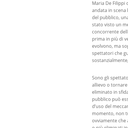
Maria De Filippi
andata in scena l
del pubblico, una
stato visto un me
concorrente dello
prima in più di 
evolvono, ma sop
spettatori che g
sostanzialmente,
Sono gli spettato
allievo o tornar
eliminato in sfid
pubblico può ess
d’uso del meccan
momento, non tut
ovviamente che a
o più eliminati i