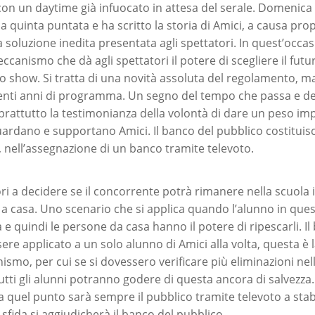
 con un daytime già infuocato in attesa del serale. Domenica
a quinta puntata e ha scritto la storia di Amici, a causa pro
 soluzione inedita presentata agli spettatori. In quest’occasi
ccanismo che dà agli spettatori il potere di scegliere il futu
 show. Si tratta di una novità assoluta del regolamento, mai
venti anni di programma. Un segno del tempo che passa e del
rattutto la testimonianza della volontà di dare un peso imp
uardano e supportano Amici. Il banco del pubblico costituisc
 nell’assegnazione di un banco tramite televoto.
ri a decidere se il concorrente potrà rimanere nella scuola i
e a casa. Uno scenario che si applica quando l’alunno in que
a e quindi le persone da casa hanno il potere di ripescarli. Il
ere applicato a un solo alunno di Amici alla volta, questa è 
ismo, per cui se si dovessero verificare più eliminazioni nel
ti gli alunni potranno godere di questa ancora di salvezza.
 quel punto sarà sempre il pubblico tramite televoto a stabil
n sfida si aggiudicherà il banco del pubblico.