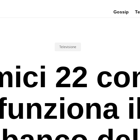
Gossip
Te
Televisione
ici 22 c
funziona i
banco del