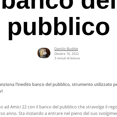
pubblico
Danilo Budite
Ottobre 16, 2022
3 minuti di lettura
nziona l’inedito banco del pubblico, strumento utilizzato pe
vi
rcare o ESC per uscire
o ad Amici 22 con il banco del pubblico che stravolge il re
orso anno. Sta iniziando a entrare nel pieno del suo svolgime