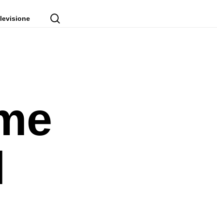
cerca
levisione
ome
l