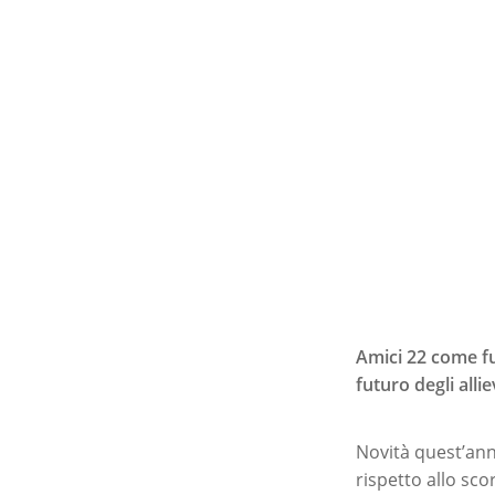
Amici 22 come fu
futuro degli allie
Premi invio per ce
Novità quest’ann
rispetto allo sc