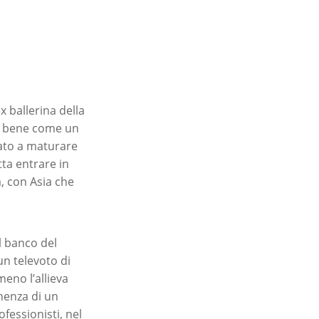
x ballerina della
e bene come un
uato a maturare
tta entrare in
a, con Asia che
il banco del
n televoto di
eno l’allieva
nenza di un
fessionisti, nel