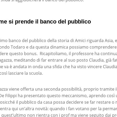
me si prende il banco del pubblico
imo banco del pubblico della storia di Amici riguarda Asia, e
mondo Todaro e da questa dinamica possiamo comprender
dere questo bonus. Ricapitoliamo, il professore ha contin
agazza, meditando di far entrare al suo posto Claudia, già fa
ue va è andata in onda una sfida che ha visto vincere Claudi
osì lasciare la scuola.
gazza viene offerta una seconda possibilità, proprio tramite 
De Filippi ha presentato questo meccanismo, aprendo così u
osicché il pubblico da casa possa decidere se far restare o m
bentra qui un’altra novità: quando i fan votano per la perma
, quest’ultimo non rientra con i prof ma viene seguito dai pro