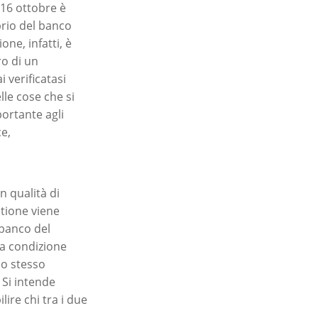
 16 ottobre è
prio del banco
one, infatti, è
ro di un
 verificatasi
le cose che si
ortante agli
e,
n qualità di
stione viene
 banco del
la condizione
lo stesso
 Si intende
ire chi tra i due