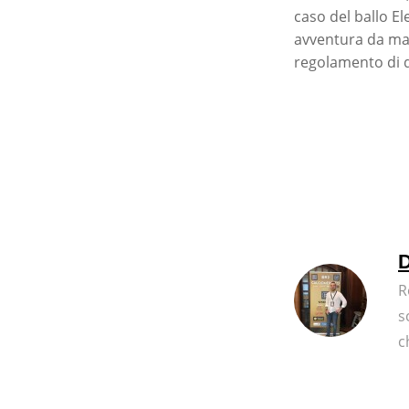
caso del ballo E
avventura da mae
regolamento di q
D
R
s
c