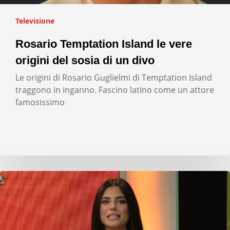
Televisione
Rosario Temptation Island le vere
origini del sosia di un divo
Le origini di Rosario Guglielmi di Temptation Island
traggono in inganno. Fascino latino come un attore
famosissimo