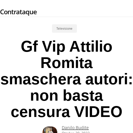
Skip
Contrataque
to
main
content
Televisione
Gf Vip Attilio
Romita
smaschera autori:
non basta
censura VIDEO
Danilo Budite
Ottobre 20, 2022