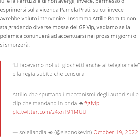
lui e la Ferruzzi e di non avergli, invece, permesso di
esprimersi sulla vicenda Pamela Prati, su cui invece
avrebbe voluto intervenire. Insomma Attilio Romita non
sta gradendo diverse mosse del GF Vip, vediamo se la
polemica continuerà ad accentuarsi nei prossimi giorni o
si smorzerà.
“Li facevamo noi sti giochetti anche al telegiornale”
e la regia subito che censura.
Attilio che sputtana i meccanismi degli autori sulle
clip che mandano in onda 🔥
#gfvip
pic.twitter.com/z4xn191MUU
— soleilandia ☀️ (@sisonokevin)
October 19, 2022