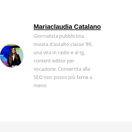
Mariaclaudia Catalano
Giornalista pubblicista,
inviata d’assalto classe ‘89,
una vita in radio e al tg,
content editor per
vocazione. Convertita alla
SEO non posso più farne a
meno