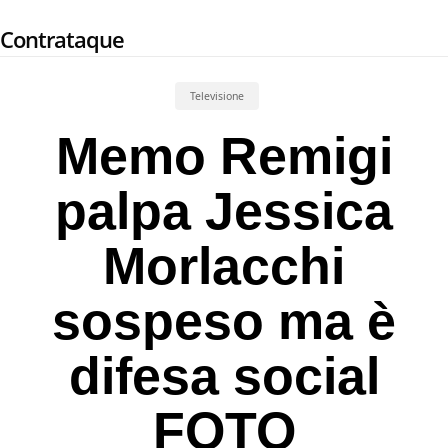
Skip
Contrataque
to
main
content
Televisione
Memo Remigi
palpa Jessica
Morlacchi
sospeso ma è
difesa social
FOTO