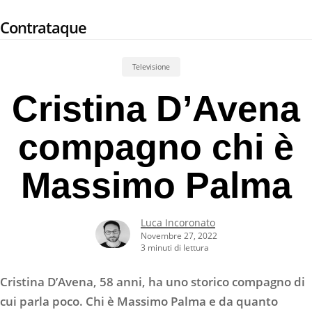
Skip
Contrataque
to
main
content
Televisione
Cristina D’Avena
compagno chi è
Massimo Palma
Luca Incoronato
Novembre 27, 2022
3 minuti di lettura
Cristina D’Avena, 58 anni, ha uno storico compagno di
cui parla poco. Chi è Massimo Palma e da quanto