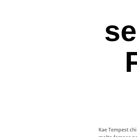
se
Premi invio per ce
Kae Tempest chi 