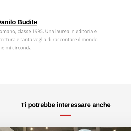
anilo Budite
omano, classe 1995. Una laurea in editoria e
crittura e tanta voglia di raccontare il mondo
he mi circonda
Ti potrebbe interessare anche