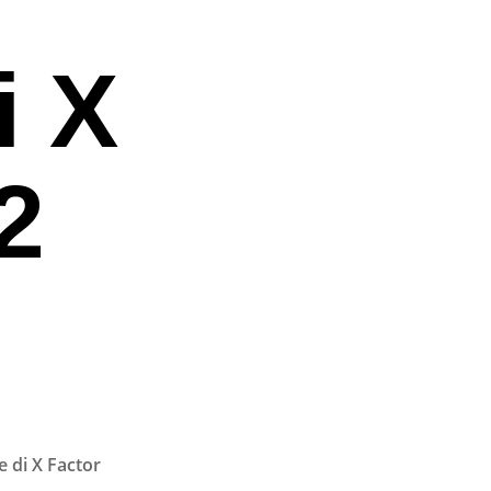
i X
2
e di X Factor