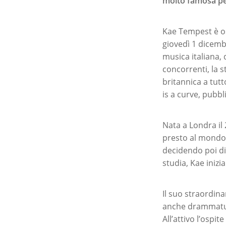
molto famosa pe
Kae Tempest è os
giovedì 1 dicemb
musica italiana, 
concorrenti, la s
britannica a tutt
is a curve, pubbl
Nata a Londra il 
presto al mondo 
decidendo poi di 
studia, Kae inizi
Il suo straordina
anche drammaturg
All’attivo l’ospi