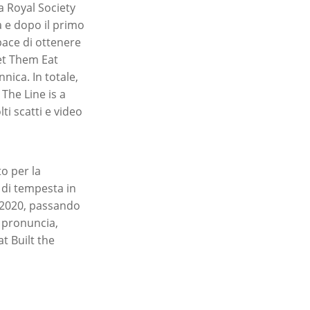
 Royal Society
 e dopo il primo
pace di ottenere
et Them Eat
ica. In totale,
 The Line is a
i scatti e video
to per la
 di tempesta in
 2020, passando
a pronuncia,
t Built the