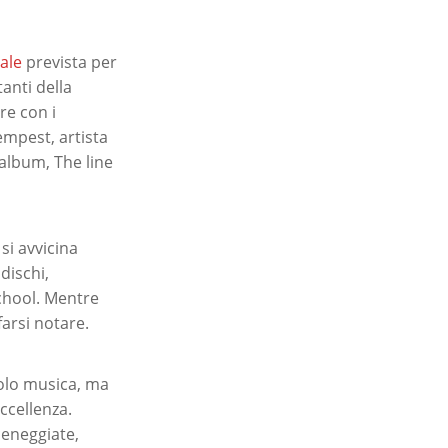
ale
prevista per
anti della
re con i
empest, artista
 album, The line
si avvicina
dischi,
School. Mentre
farsi notare.
 solo musica, ma
ccellenza.
sceneggiate,