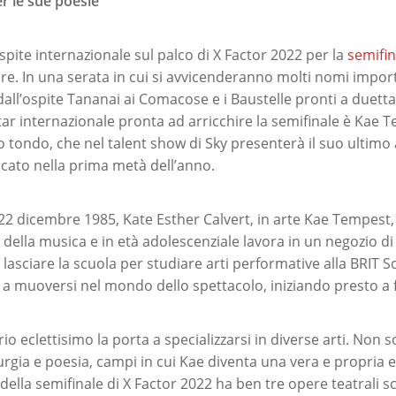
r le sue poesie
pite internazionale sul palco di X Factor 2022 per la
semifin
re. In una serata in cui si avvicenderanno molti nomi import
dall’ospite Tananai ai Comacose e i Baustelle pronti a duetta
tar internazionale pronta ad arricchire la semifinale è Kae T
o tondo, che nel talent show di Sky presenterà il suo ultimo
icato nella prima metà dell’anno.
22 dicembre 1985, Kate Esther Calvert, in arte Kae Tempest, 
della musica e in età adolescenziale lavora in un negozio di 
lasciare la scuola per studiare arti performative alla BRIT 
a a muoversi nel mondo dello spettacolo, iniziando presto a 
rio eclettisimo la porta a specializzarsi in diverse arti. Non
ia e poesia, campi in cui Kae diventa una vera e propria e
te della semifinale di X Factor 2022 ha ben tre opere teatrali 