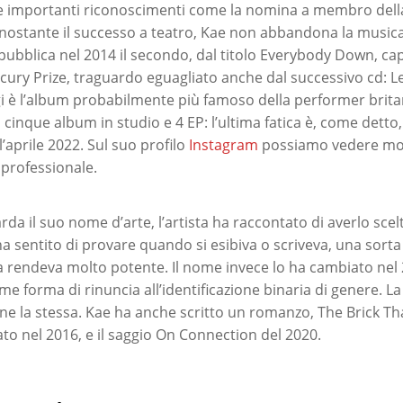
 importanti riconoscimenti come la nomina a membro della
onostante il successo a teatro, Kae non abbandona la musica
pubblica nel 2014 il secondo, dal titolo Everybody Down, ca
cury Prize, traguardo eguagliato anche dal successivo cd: L
i è l’album probabilmente più famoso della performer britann
 cinque album in studio e 4 EP: l’ultima fatica è, come detto,
l’aprile 2022. Sul suo profilo
Instagram
possiamo vedere molt
à professionale.
da il suo nome d’arte, l’artista ha raccontato di averlo scel
a sentito di provare quando si esibiva o scriveva, una sorta
a rendeva molto potente. Il nome invece lo ha cambiato nel
e forma di rinuncia all’identificazione binaria di genere. L
 la stessa. Kae ha anche scritto un romanzo, The Brick Tha
to nel 2016, e il saggio On Connection del 2020.