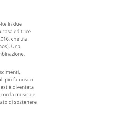
lte in due
a casa editrice
016, che tra
haos). Una
ombinazione.
scimenti,
li più famosi ci
est è diventata
e con la musica e
rcato di sostenere