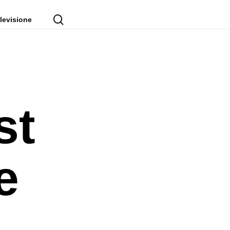
cerca
levisione
st
e