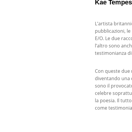
Kae Tempes
L’artista britann
pubblicazioni, le
E/O. Le due racc
l’altro sono anc
testimonianza di
Con queste due r
diventando una de
sono il provocat
celebre soprattut
la poesia. Il tut
come testimonia 