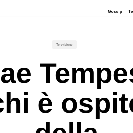
Gossip
Te
Televisione
ae Tempe
chi è ospit
della