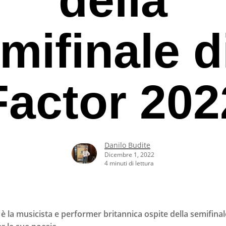
mifinale d
Factor 202
Danilo Budite
Dicembre 1, 2022
4 minuti di lettura
rcare o ESC per uscire
è la musicista e performer britannica ospite della semifinal