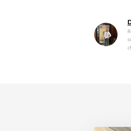
D
R
s
c