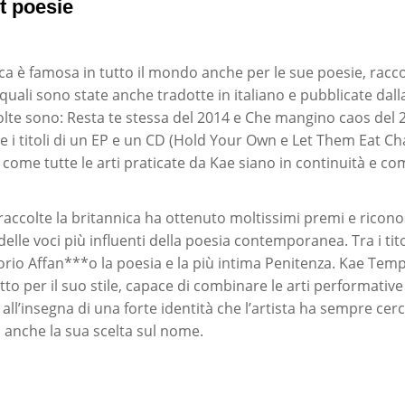
t poesie
ica è famosa in tutto il mondo anche per le sue poesie, racco
 quali sono state anche tradotte in italiano e pubblicate dall
olte sono: Resta te stessa del 2014 e Che mangino caos del 2
he i titoli di un EP e un CD (Hold Your Own e Let Them Eat C
 come tutte le arti praticate da Kae siano in continuità e c
accolte la britannica ha ottenuto moltissimi premi e ricono
lle voci più influenti della poesia contemporanea. Tra i tito
orio Affan***o la poesia e la più intima Penitenza. Kae Temp
to per il suo stile, capace di combinare le arti performativ
to all’insegna di una forte identità che l’artista ha sempre ce
anche la sua scelta sul nome.