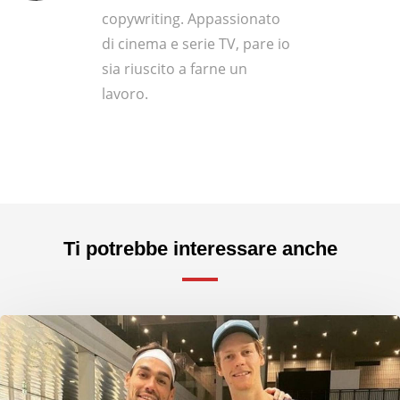
copywriting. Appassionato
di cinema e serie TV, pare io
sia riuscito a farne un
lavoro.
Ti potrebbe interessare anche