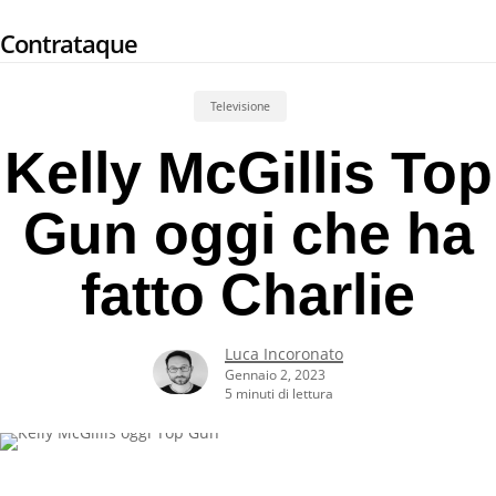
Skip
Contrataque
to
main
content
Televisione
Kelly McGillis Top
Gun oggi che ha
fatto Charlie
Luca Incoronato
Gennaio 2, 2023
5 minuti di lettura